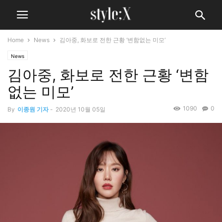
Home
News
김아중, 화보로 전한 근황 ‘변함없는 미모’
News
김아중, 화보로 전한 근황 ‘변함
없는 미모’
1090
0
By
이종원 기자
-
2020년 10월 05일