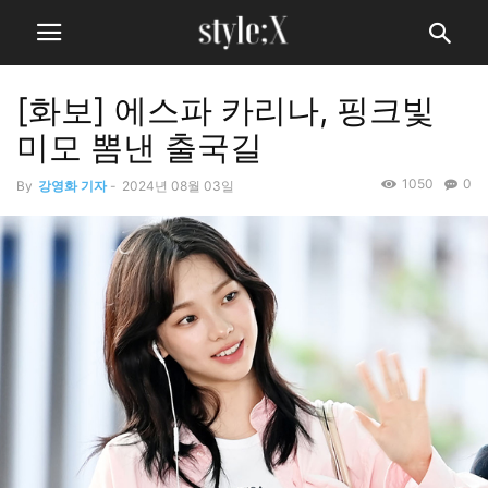
[화보] 에스파 카리나, 핑크빛
미모 뽐낸 출국길
1050
0
By
강영화 기자
-
2024년 08월 03일