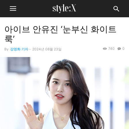
아이브 안유진 ‘눈부신 화이트
룩’
740
0
By
강영화 기자
-
2024년 08월 23일