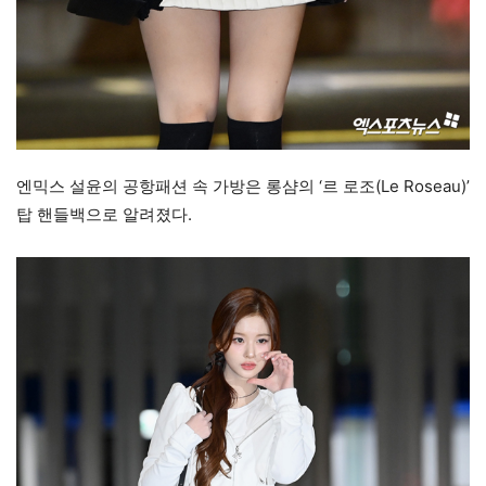
엔믹스 설윤의 공항패션 속 가방은 롱샴의 ‘르 로조(Le Roseau)’
탑 핸들백으로 알려졌다.