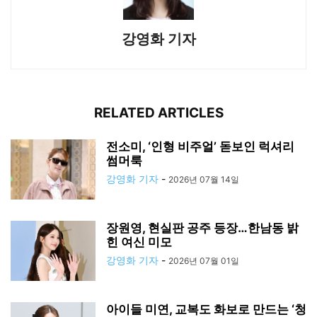
강영화 기자
RELATED ARTICLES
전소미, ‘인형 비주얼’ 돋보인 럭셔리
썸머룩
강영화 기자
-
2026년 07월 14일
장원영, 현실판 공주 등장…한남동 밝
힌 여신 미모
강영화 기자
-
2026년 07월 01일
아이들 미연, 교복도 화보로 만드는 ‘청