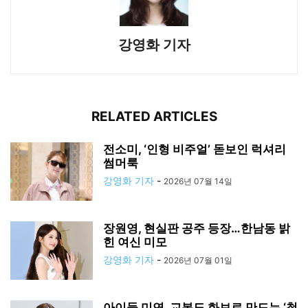
강영화 기자
RELATED ARTICLES
전소미, ‘인형 비주얼’ 돋보인 럭셔리
썸머룩
강영화 기자
-
2026년 07월 14일
장원영, 현실판 공주 등장…한남동 밝
힌 여신 미모
강영화 기자
-
2026년 07월 01일
아이들 미연, 교복도 화보로 만드는 ‘청