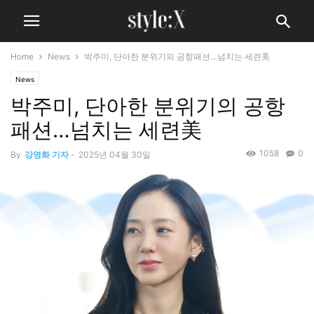
Home
News
박주미, 단아한 분위기의 공항패션…넘치는 세련美
News
박주미, 단아한 분위기의 공항
패션…넘치는 세련美
1058
0
By
강영화 기자
-
2025년 04월 30일