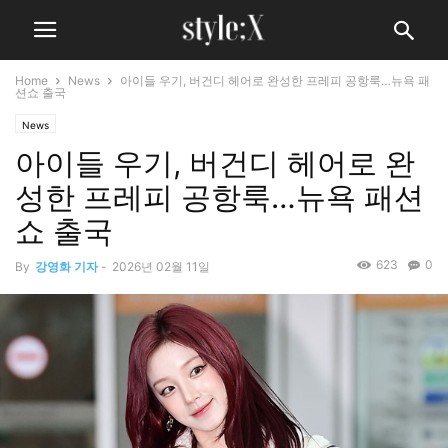
Home
News
아이들 우기, 버건디 헤어로 완성한 프레피 공항룩…뉴욕 패
션쇼 출국
News
아이들 우기, 버건디 헤어로 완
성한 프레피 공항룩…뉴욕 패션
쇼 출국
623
0
By
강영화 기자
-
2026년 02월 11일