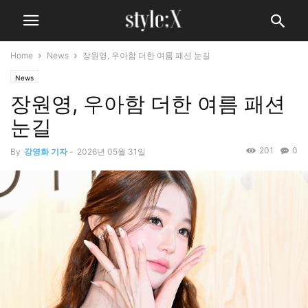
Home
News
장원영, 우아함 더한 여름 패션 눈길
News
장원영, 우아함 더한 여름 패션
눈길
201
0
By
강영화 기자
-
2026년 05월 31일